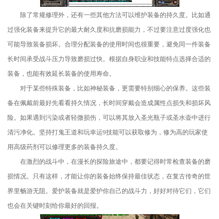
除了常规修理外，还有一些其他方法可以维护装备的持久度。比如通
过强化装备来提升它的最大耐久度和抗磨损能力，不过要注意过度强化也
可能导致装备损坏。合理分配装备的使用时间也很重要，避免同一件装备
长时间承受战斗压力导致磨损过快。根据自身职业和技能特点选择合适的
装备，也能有效延长装备的使用寿命。
对于某些特殊装备，比如神秘装备，更需要特别细心的保养。这些装
备在佩戴前最好先看看持久情况，长时间穿戴会造成属性点损失和损坏风
险。如果遇到污染或者轻微损伤，可以将其放入圣光瓶子或圣水壶中进行
清污净化。坚持打鬼王道和玩幸运9技能可以获取修为，修为高的玩家使
用高级药剂可以修理更多的装备持久度。
在激烈的战斗中，在漫长的探险旅途中，都要记得时常检查装备的磨
损情况。只有这样，才能让你的装备始终保持最佳状态，在复古传奇的世
界里畅游无阻。爱护装备就是爱护你自己的战斗力，好好对待它们，它们
也会在关键时刻给你最好的回报。