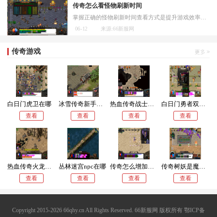
传奇怎么看怪物刷新时间
掌握正确的怪物刷新时间查看方式是提升游戏效率的关键环节，朋友们可以通过多种渠道获取这些宝贵信息，官方网站会定期发布各个地图的怪物刷新时间表，这是最权威和最可靠的信
06-12
来源:66新服网
传奇游戏
白日门虎卫在哪
冰雪传奇新手攻略大全
热血传奇战士多少级能打白猪
白日门勇者双头巨魔在哪里打过
查看
查看
查看
查看
热血传奇火龙神在哪刷
丛林迷宫npc在哪
传奇怎么增加攻速上限
传奇树妖是魔法攻击吗还是技能
查看
查看
查看
查看
Copyright 2015-2026 66qhy.cn All Rights Reserved. 66新服网 版权所有
鄂ICP备