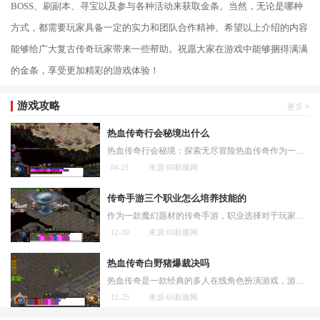
BOSS、刷副本、寻宝以及参与各种活动来获取金条。当然，无论是哪种
方式，都需要玩家具备一定的实力和团队合作精神。希望以上介绍的内容
能够给广大复古传奇玩家带来一些帮助。祝愿大家在游戏中能够捆得满满
的金条，享受更加精彩的游戏体验！
游戏攻略
热血传奇行会秘境出什么
热血传奇行会秘境：探索无尽冒险热血传奇作为一款经典的多人在线角色扮演游戏，自上线以来一直受到广大玩家的热爱和追捧。在这个游戏中，行会秘境是一个备受关注的特殊区域，
04-21
来源:66新服网
传奇手游三个职业怎么培养技能的
作为一款魔幻题材的传奇手游，职业选择对于玩家来说是一个非常重要的决策。传奇手游拥有战士、法师和道士三个职业，每个职业都有着不同的技能培养方法。下面将分别介绍这三个
12-19
来源:66新服网
热血传奇白野猪爆裁决吗
热血传奇是一款经典的多人在线角色扮演游戏，游戏中有许多强大的BOSS，其中之一就是白野猪。白野猪作为热血传奇中的高级BOSS，被玩家们称之为“爆裁决”的象征。下面就让我们一起
12-25
来源:66新服网