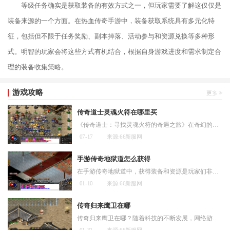
等级任务确实是获取装备的有效方式之一，但玩家需要了解这仅仅是
装备来源的一个方面。在热血传奇手游中，装备获取系统具有多元化特
征，包括但不限于任务奖励、副本掉落、活动参与和资源兑换等多种形
式。明智的玩家会将这些方式有机结合，根据自身游戏进度和需求制定合
理的装备收集策略。
游戏攻略
传奇道士灵魂火符在哪里买
《传奇道士：寻找灵魂火符的奇遇之旅》在奇幻的大陆中，存在着一个神秘而充满魔法的世界。在这个世界中，有各种各样的职业和技能，可以让人们在冒险和战斗中展现自己的才能。
07-17
来源:66新服网
手游传奇地狱道怎么获得
在手游传奇地狱道中，获得装备和资源是玩家们非常关注的一个话题。下面将介绍几种获得装备和资源的方法。玩家可以通过完成主线任务来获取装备和资源。主线任务是推动游戏剧情
01-10
来源:66新服网
传奇归来鹰卫在哪
传奇归来鹰卫在哪？随着科技的不断发展，网络游戏早已成为许多年轻人生活中不可或缺的一部分。传奇归来鹰卫作为一款备受欢迎的网络游戏，吸引了数以百万计的玩家。鹰卫究竟在