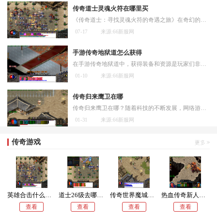
传奇道士灵魂火符在哪里买
《传奇道士：寻找灵魂火符的奇遇之旅》在奇幻的大陆中，存在着一个神秘而充满魔法的世界。在这个世界中，有各种各样的职业和技能，可以让人们在冒险和战斗中展现自己的才能。
07-17
来源:66新服网
手游传奇地狱道怎么获得
在手游传奇地狱道中，获得装备和资源是玩家们非常关注的一个话题。下面将介绍几种获得装备和资源的方法。玩家可以通过完成主线任务来获取装备和资源。主线任务是推动游戏剧情
01-10
来源:66新服网
传奇归来鹰卫在哪
传奇归来鹰卫在哪？随着科技的不断发展，网络游戏早已成为许多年轻人生活中不可或缺的一部分。传奇归来鹰卫作为一款备受欢迎的网络游戏，吸引了数以百万计的玩家。鹰卫究竟在
01-31
来源:66新服网
传奇游戏
英雄合击什么组合打怪厉害
道士26级去哪升级
传奇世界魔城幻境任务怎么做的
热血传奇新人怎么练级
查看
查看
查看
查看