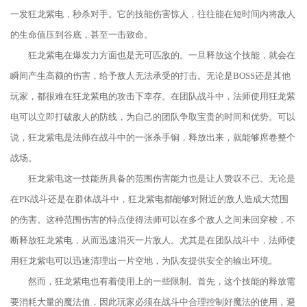
一发狂龙紫电，秒杀对手。它的技能伤害惊人，往往能在短时间内将敌人
的生命值压到谷底，甚至一击致命。
狂龙紫电在爆发力方面也是无可匹敌的。一旦释放这个技能，就会在
瞬间产生高额的伤害，给予敌人无法承受的打击。无论是BOSS还是其他
玩家，都很难在狂龙紫电的攻击下幸存。在团队战斗中，法师使用狂龙紫
电可以立即打破敌人的防线，为自己的团队争取宝贵的时间和优势。可以
说，狂龙紫电是法师在战斗中的一张杀手锏，释放出来，就能够席卷整个
战场。
狂龙紫电这一技能所具备的范围伤害能力也是让人赞叹不已。无论是
在PK战斗还是在群体战斗中，狂龙紫电都能够对附近的敌人造成大范围
的伤害。这种范围伤害的特点使得法师可以在多个敌人之间来回穿梭，不
断释放狂龙紫电，从而迅速消灭一片敌人。尤其是在团队战斗中，法师使
用狂龙紫电可以迅速清理出一片空地，为队友提供安全的输出环境。
然而，狂龙紫电也有着使用上的一些限制。首先，这个技能的释放需
要消耗大量的魔法值，因此玩家必须在战斗中合理控制好魔法的使用，避