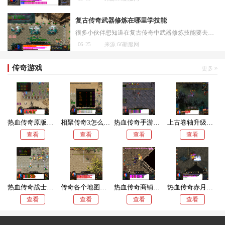
复古传奇武器修炼在哪里学技能
很多小伙伴想知道在复古传奇中武器修炼技能要去哪里学习，这里给各位冒险者介绍几个常见的途径和方法。在游戏里提升武器能力主要可以通过装备精炼和宝石镶嵌两个方向来实现，
06-25
来源:66新服网
传奇游戏
热血传奇原版升级到50级要多久
相聚传奇3怎么去沙巴克
热血传奇手游什么职业
上古卷轴升级传奇有什么用
查看
查看
查看
查看
热血传奇战士打怪快还是道士
传奇各个地图怪刷新时间
热血传奇商铺在哪
热血传奇赤月峡谷山谷密道怎么走
查看
查看
查看
查看