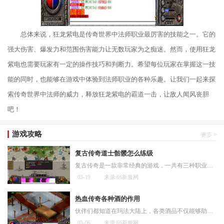
总体来说，狂龙紫电是传奇世界中法师职业最厉害的技能之一。它的
强大伤害、爆发力和范围伤害能力让无数玩家为之痴迷。然而，使用狂龙
紫电也需要玩家有一定的操作技巧和判断力。希望每位玩家在掌握这一技
能的同时，也能够在游戏中体验到法师职业的各种乐趣。让我们一起来探
索传奇世界中法师的威力，释放狂龙紫电的霸道一击，让敌人闻风丧胆
吧！
游戏攻略
复古传奇道士骷髅怎么练级
复古传奇是一款非常经典的游戏，一共有三种职业可供玩家选择，其中道士是非常受欢迎的职业之一。道士以其特殊的召唤技能和丰富的辅助技能而备受玩家青睐。而道士的升级过程中
03-19
来源:66新服网
热血传奇各种酒的作用
伙伴们都知道在玛法大陆上，各类酒品不仅能够助兴，更重要的是能够为大家提供各种实用的临时属性加成，这些效果持续一段时间，帮助大家在战斗中保持更好的状态。这些酒分为不
03-06
来源:66新服网