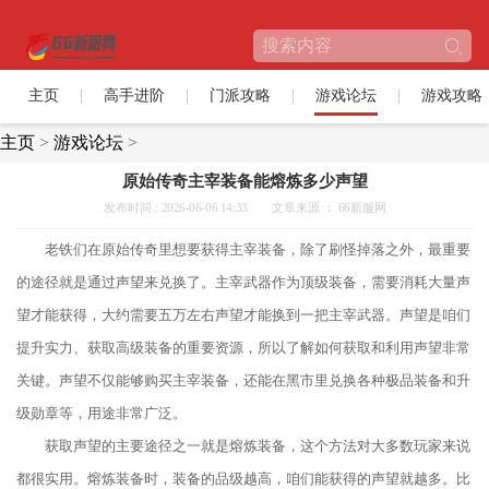
主页
高手进阶
门派攻略
游戏论坛
游戏攻略
主页
>
游戏论坛
>
原始传奇主宰装备能熔炼多少声望
发布时间 : 2026-06-06 14:33
文章来源 ： 66新服网
老铁们在原始传奇里想要获得主宰装备，除了刷怪掉落之外，最重要
的途径就是通过声望来兑换了。主宰武器作为顶级装备，需要消耗大量声
望才能获得，大约需要五万左右声望才能换到一把主宰武器。声望是咱们
提升实力、获取高级装备的重要资源，所以了解如何获取和利用声望非常
关键。声望不仅能够购买主宰装备，还能在黑市里兑换各种极品装备和升
级勋章等，用途非常广泛。
获取声望的主要途径之一就是熔炼装备，这个方法对大多数玩家来说
都很实用。熔炼装备时，装备的品级越高，咱们能获得的声望就越多。比