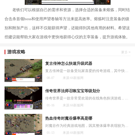
老铁们可以根据自己的需求和资源，选择合适的装备来熔炼，同时结
合击杀首领boss和使用声望卷轴等方法来提高效率。熔炼时注意装备的级
别和附加产出，这样不仅能获得声望，还能得到其他有用的材料。希望这
些建议能帮助大家在游戏中更快地获得心仪的主宰装备，提升游戏体验。
游戏攻略
复古传神怎么快速升级武器
复古传神是一款备受玩家喜爱的传奇游戏，其中快速升级武器是每位玩家追求的目标之一。在这篇游戏攻略中，我将向大家介绍一些快速升级武器的方法和技巧。希望对大家提升实力有所帮助。选择适合自己职业的武器是提高战斗力的重要一环。复古传神中，各个职业对应
08-07
来源:66新服网
传奇世界法师召唤宝宝等级划分
传奇世界是一款非常受欢迎的在线角色扮演游戏，玩家可以选择不同的职业进行冒险。法师是一种非常特殊的职业，他们拥有召唤宝宝的能力，可以同时操控自己和宝宝一起战斗。而在
01-16
来源:66新服网
热血传奇封魔谷爆率高是哪
封魔谷作为经典游戏地图，因其整体爆率表现较为突出而受到玩家广泛关注。该区域通过合理的怪物分布与资源投放，为游戏进程提供了有效的装备与道具支持，这使得探索封魔谷成为
01-13
来源:66新服网