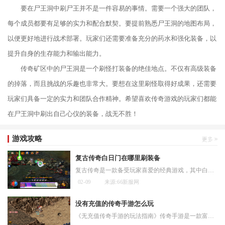
要在尸王洞中刷尸王并不是一件容易的事情。需要一个强大的团队，
每个成员都要有足够的实力和配合默契。要提前熟悉尸王洞的地图布局，
以便更好地进行战术部署。玩家们还需要准备充分的药水和强化装备，以
提升自身的生存能力和输出能力。
传奇矿区中的尸王洞是一个刷怪打装备的绝佳地点。不仅有高级装备
的掉落，而且挑战的乐趣也非常大。要想在这里刷怪取得好成果，还需要
玩家们具备一定的实力和团队合作精神。希望喜欢传奇游戏的玩家们都能
在尸王洞中刷出自己心仪的装备，战无不胜！
游戏攻略
复古传奇白日门在哪里刷装备
复古传奇是一款备受玩家喜爱的经典游戏，其中白日门地图是玩家常去刷取装备的地方之一。白日门位于游戏中心地带，是一个多怪点组成的地图，怪物种类繁多、掉落的装备也相对较
02-09
来源:66新服网
没有充值的传奇手游怎么玩
《无充值传奇手游的玩法指南》传奇手游是一款富有策略性和竞技性的游戏，它以丰富的游戏情节和精美的画面设计吸引了无数玩家。很多人认为充值是必不可少的，以获得更好的装备