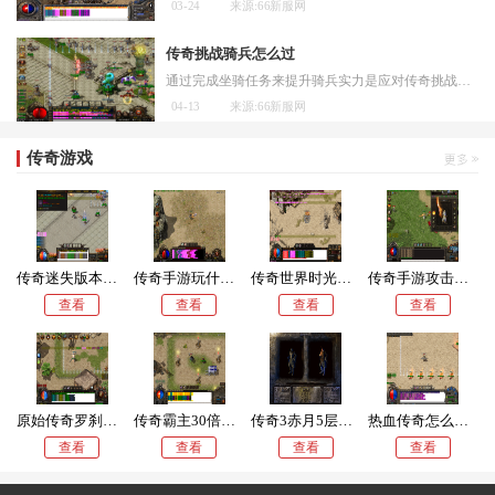
03-24
来源:66新服网
传奇挑战骑兵怎么过
通过完成坐骑任务来提升骑兵实力是应对传奇挑战的基础方法，玩家可以根据自己的时间和喜好选择合适的任务进行挑战，这些任务往往能够提供必要的经验与资源积累，从而为更高级
04-13
来源:66新服网
传奇游戏
传奇迷失版本隐藏地图在哪
传奇手游玩什么职业的人多些
传奇世界时光区禁地都爆什么
传奇手游攻击变速怎么弄
查看
查看
查看
查看
原始传奇罗刹套的伤害值
传奇霸主30倍地图爆什么装备
传奇3赤月5层进不去
热血传奇怎么爆玩家装备的
查看
查看
查看
查看