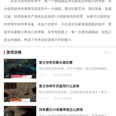
在变态传奇的世界中，每一个挑战都是对玩家意志和能力的考验，而
合成原始传奇盾牌无疑是其中一大挑战。通过玩家互动、强化装备、探索
主城、利用装备生产系统以及发挥5大技能系统的优势，玩家可以获得这
件传奇中的传奇装备。在这个过程中，不仅是对玩家游戏技能的提升，更
是对玩家耐心和决心的考验。在传奇的路上，每一步都充满挑战，但也正
是这些挑战，构成了传奇这款游戏不朽的魅力。
游戏攻略
复古传奇宫殿长廊在哪
复古传奇宫殿长廊，位于中国的一座古老而神秘的宫殿之中。这座宫殿被誉为世界七大奇迹之一，吸引了无数的游客和考古学家前来一探究竟。复古传奇宫殿长廊的位置位于中国的中部
09-12
来源:66新服网
复古传神升武器用什么首饰
复古传神升武器首饰，让您的角色更加强大！复古传神是一款备受玩家欢迎的多人在线角色扮演游戏。玩家需要提升角色的能力，击败各种强大的敌人。升级武器是提升角色实力的重要
03-25
来源:66新服网
传奇霸主20倍爆率卷怎么获得
各位小伙伴们想获取20倍爆率卷的话，最直接的方法就是参与每日累充活动，只要每天充值达到一定金额就能稳定拿到一张。这种方法虽然需要花费一些，但胜在稳定可靠，不用担心运气