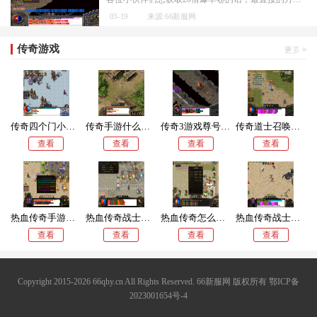
03-19
来源:66新服网
传奇游戏
传奇四个门小屋迷宫攻略
传奇手游什么职业好一点儿
传奇3游戏尊号怎么获得
传奇道士召唤骨龙厉害吗
查看
查看
查看
查看
热血传奇手游什么职业好赚钱
热血传奇战士打怪快还是道士
热血传奇怎么招虎卫技能的人
热血传奇战士彻地钉是什么伤害
查看
查看
查看
查看
Copyright 2015-2026 66qhy.cn All Rights Reserved. 66新服网 版权所有
鄂ICP备
2023001654号-4