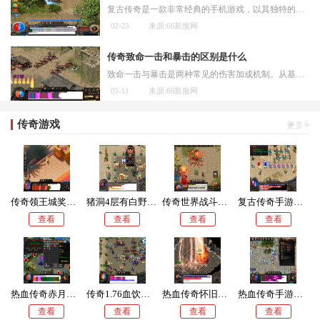
复古传奇是一款非常经典的手机游戏，以其独特的剧情设定和精美的画面而受到众多玩家的喜爱。升级是非常重要的一项任务，能够直接决定玩家的实力和战斗能力。如何才能快速升级
02-23
来源:66新服网
传奇致命一击和暴击的区别是什么
致命一击与暴击是两种常见的伤害加成机制。从基础概念来看，暴击通常被理解为角色自带的属性，它会在攻击时随机触发，造成超出常规攻击的额外伤害。而致命一击则往往作为一种
03-11
来源:66新服网
传奇游戏
传奇领王城奖励怎么领
猪洞4层有白野猪嘛
传奇世界战斗长廊怎么走
复古传奇手游信誉怎么验证
查看
查看
查看
查看
热血传奇赤月峡谷东走廊怎么到北入口
传奇1.76血饮哪里打
热血传奇怀旧版封魔谷刷新点在哪
热血传奇手游多少级可以交易装备
查看
查看
查看
查看