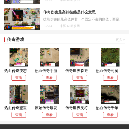
传奇伤害最高的技能是什么意思
技能伤害的最高值并非一个固定不变的数值，而是由技能本身的特性与玩家角色属性共同决定的。技能伤害的计算通常需要考虑技能基础伤害、技能等级加成、玩家攻击力、暴击概率以
02-14
来源:66新服网
传奇游戏
热血传奇变态极品装备怎么获得
热血传奇手游什么职业省钱
传奇世界躲避手镯哪里爆
热血传奇封魔谷900勇士爆什么
查看
查看
查看
查看
热血传奇盟重酒馆在哪里
原始传奇烟花二层怎么进
传奇世界灵符在哪里买
热血传奇千年树妖爆什么装备
查看
查看
查看
查看