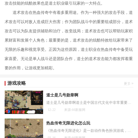
攻击技能的炫酷效果也是道士职业吸引玩家的一大特点。
道术攻击在热血传奇中有着多重用途。作为一种强大的攻击手段，道
术攻击可以对敌人造成巨大伤害；作为团队战斗中的重要组成部分，道术
攻击可以为队友提供辅助和治疗，改变战局；道术攻击也可以帮助玩家积
累财富和发展个人角色；最重要的是，道术攻击的炫酷特效给玩家带来了
无限的乐趣和视觉享受。正因为这些原因，道士职业在热血传奇中备受玩
家喜爱。无论是单人战斗还是团队合作，道士的道术攻击能力都发挥着重
要的作用，让游戏更加精彩。
游戏攻略
道士是几号勋章啊
道士是几号勋章啊道士是中国古代文化中非常重要的角色，道教作为中国本土的宗教之一，宣扬的是“道”的信仰。而道士则是将这种信仰体现在生活中，通过修行和奉献，追求道的境
12-22
来源:66新服网
热血传奇无限进化怎么玩
《热血传奇无限进化》是一款动作角色扮演游戏，玩家可以扮演一个勇敢的英雄，探索广阔的世界，与各种怪物战斗，并完成各种任务。下面将为大家介绍如何玩转这款游戏。玩家需要
03-16
来源:66新服网