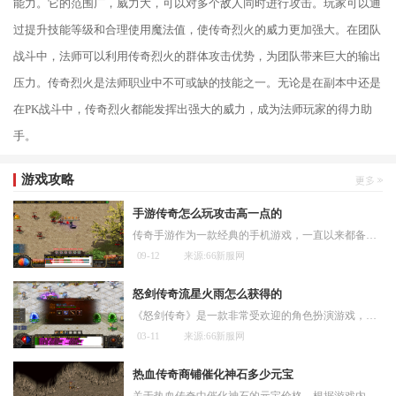
能力。它的范围广，威力大，可以对多个敌人同时进行攻击。玩家可以通
过提升技能等级和合理使用魔法值，使传奇烈火的威力更加强大。在团队
战斗中，法师可以利用传奇烈火的群体攻击优势，为团队带来巨大的输出
压力。传奇烈火是法师职业中不可或缺的技能之一。无论是在副本中还是
在PK战斗中，传奇烈火都能发挥出强大的威力，成为法师玩家的得力助
手。
游戏攻略
手游传奇怎么玩攻击高一点的
传奇手游作为一款经典的手机游戏，一直以来都备受玩家们的喜爱。对于想要攻击力更高一点的玩家来说，掌握一些技巧和策略是非常重要的。在传奇手游中，选择一个合适的职业是攻
09-12
来源:66新服网
怒剑传奇流星火雨怎么获得的
《怒剑传奇》是一款非常受欢迎的角色扮演游戏，有许多不同的技能可以使用，其中一项技能就是流星火雨。流星火雨是一种非常强大的群体攻击技能，可以造成大量伤害并灼烧敌人。
03-11
来源:66新服网
热血传奇商铺催化神石多少元宝
关于热血传奇中催化神石的元宝价格，根据游戏内的交易规律，这类特殊道具通常需要玩家通过特定渠道获取。催化神石在游戏中主要用于开启千里寻宝任务，每日消耗一个即可参与该