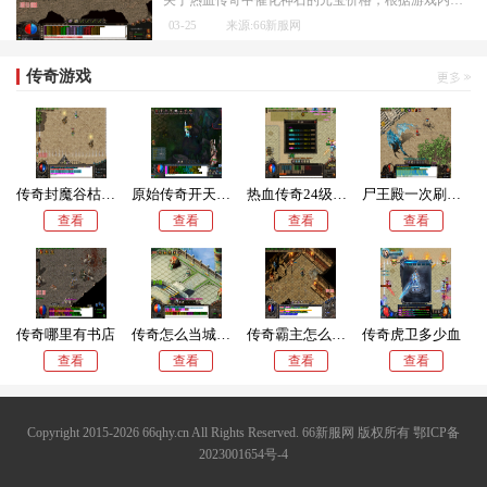
03-25
来源:66新服网
传奇游戏
传奇封魔谷枯井坐标
原始传奇开天斩伤害怎么算
热血传奇24级战士去哪升级
尸王殿一次刷多少尸王
查看
查看
查看
查看
传奇哪里有书店
传奇怎么当城主啊
传奇霸主怎么打金
传奇虎卫多少血
查看
查看
查看
查看
Copyright 2015-2026 66qhy.cn All Rights Reserved. 66新服网 版权所有
鄂ICP备
2023001654号-4